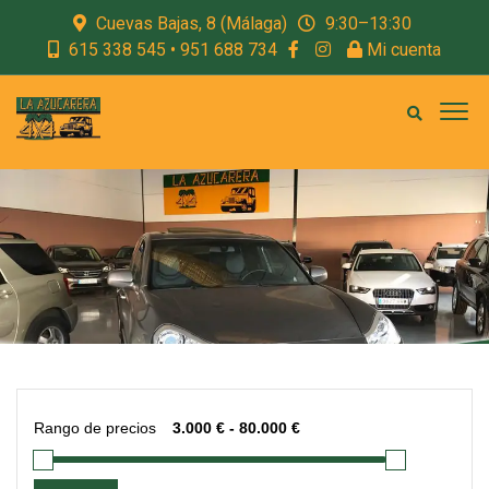
Cuevas Bajas, 8 (Málaga)
9:30–13:30
615 338 545 • 951 688 734
Mi cuenta
Rango de precios