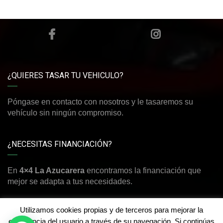
¿QUIERES TASAR TU VEHICULO?
Póngase en contacto con nosotros y le tasaremos su
vehículo sin ningún compromiso.
¿NECESITAS FINANCIACIÓN?
En
4×4 La Azucarera
encontramos la financiación que
mejor se adapta a tus necesidades.
Utilizamos cookies propias y de terceros para mejorar la
experiencia del usuario a través de su navegación. Si continúas