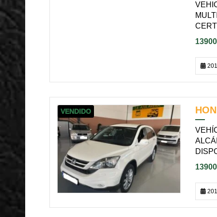
VEHI
MULT
CERT
13900
201
HON
VENDIDO
VEHÍ
ALCÁ
DISP
13900
201