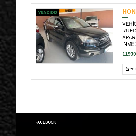
HON
VENDIDO
VEHÍ
RUED
APAR
INMED
11900
201
FACEBOOK