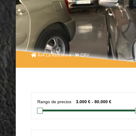
4x4 La Azucarera
CRV
Rango de precios