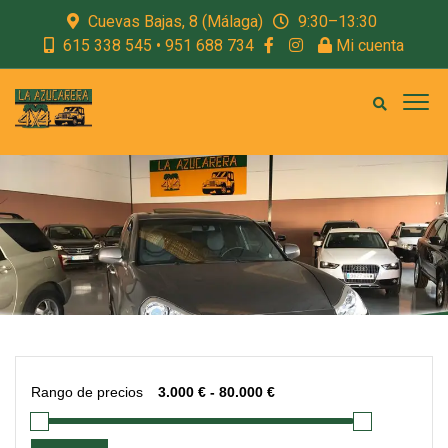
Cuevas Bajas, 8 (Málaga)
9:30–13:30
615 338 545 • 951 688 734
Mi cuenta
Rango de precios