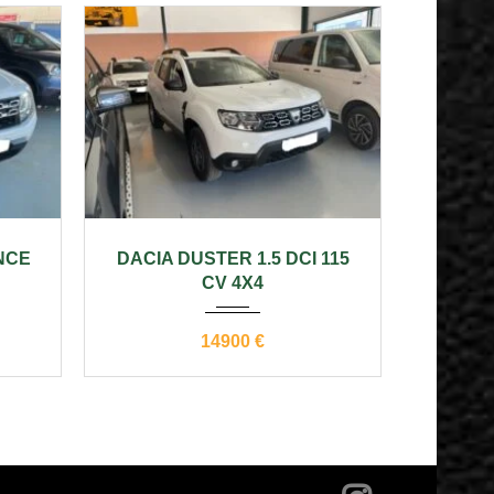
50000
2019
manual
140000
2019
NCE
DACIA DUSTER 1.5 DCI 115
CV 4X4
14900 €