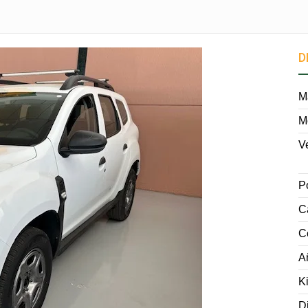
D
M
M
V
P
C
C
A
K
D