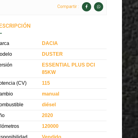
Compartir :
ESCRIPCIÓN
arca
DACIA
odelo
DUSTER
ersión
ESSENTIAL PLUS DCI
85KW
otencia (CV)
115
ambio
manual
ombustible
diésel
ño
2020
ilómetros
120000
isponibilidad
Vendido