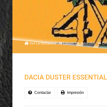
4x4 La Azucarera
Listado De Vehículos
DA
DACIA DUSTER ESSENTIAL
Contactar
Impresión