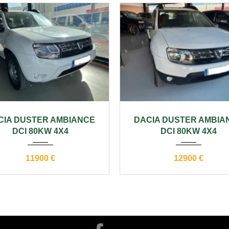
17
manual
133000
2017
manual
1
CIA DUSTER AMBIANCE
DACIA DUSTER AMBIA
DCI 80KW 4X4
DCI 80KW 4X4
11900 €
12900 €