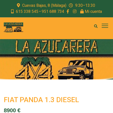
Cuevas Bajas, 8 (Málaga)
9:30–13:30
615 338 545 • 951 688 734
Mi cuenta
FIAT PANDA 1.3 DIESEL
8900 €