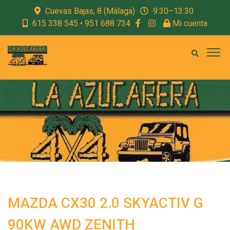
Cuevas Bajas, 8 (Málaga)
9:30–13:30
615 338 545 • 951 688 734
Mi cuenta
MAZDA CX30 2.0 SKYACTIV G
90KW AWD ZENITH