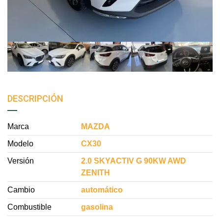
DESCRIPCIÓN
Marca
MAZDA
Modelo
CX30
Versión
2.0 SKYACTIV G 90KW AWD
ZENITH
Cambio
automático
Combustible
gasolina