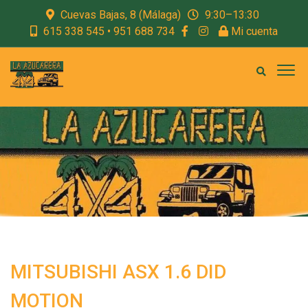
Cuevas Bajas, 8 (Málaga)
9:30–13:30
615 338 545 • 951 688 734
Mi cuenta
MITSUBISHI ASX 1.6 DID
MOTION