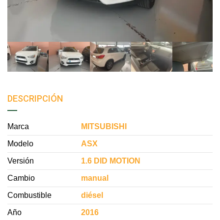
DESCRIPCIÓN
Marca
MITSUBISHI
Modelo
ASX
Versión
1.6 DID MOTION
Cambio
manual
Combustible
diésel
Año
2016