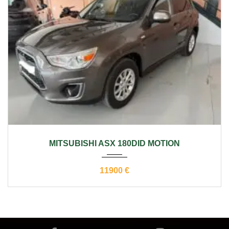
2013
manual
179000
MITSUBISHI ASX 180DID MOTION
11900 €