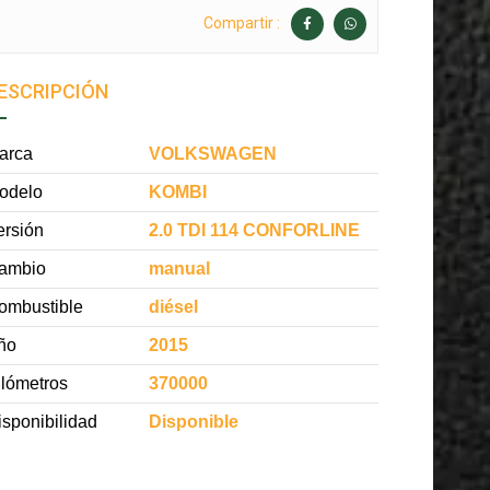
Compartir :
ESCRIPCIÓN
arca
VOLKSWAGEN
odelo
KOMBI
ersión
2.0 TDI 114 CONFORLINE
ambio
manual
ombustible
diésel
ño
2015
ilómetros
370000
isponibilidad
Disponible