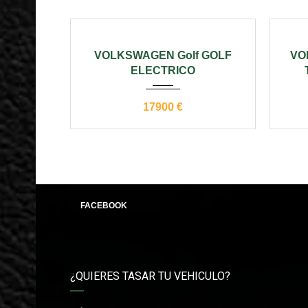
2019
automático
20
VOLKSWAGEN Golf GOLF
VO
30000
ELECTRICO
17900 €
FACEBOOK
¿QUIERES TASAR TU VEHICULO?