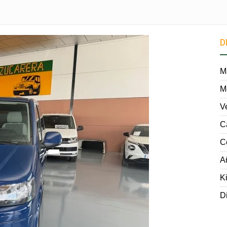
D
M
M
V
C
C
A
K
D