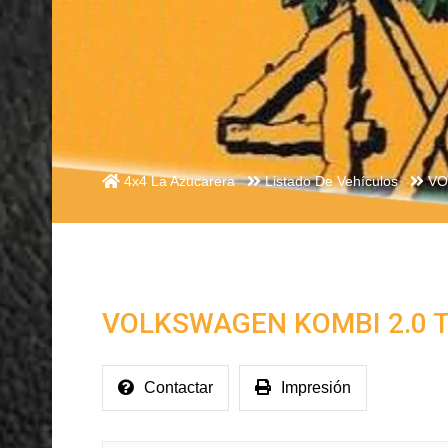
4x4 La Azucarera
Listado De Vehículos
VO
VOLKSWAGEN KOMBI 2.0 T
Contactar
Impresión