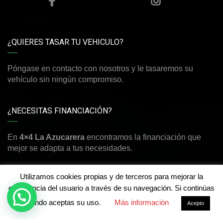
¿QUIERES TASAR TU VEHICULO?
Póngase en contacto con nosotros y le tasaremos su
vehículo sin ningún compromiso.
¿NECESITAS FINANCIACIÓN?
En
4×4 La Azucarera
encontramos la financiación que
mejor se adapta a tus necesidades.
Utilizamos cookies propias y de terceros para mejorar la
experiencia del usuario a través de su navegación. Si continúas
navegando aceptas su uso.
Más información
©Derechos de autor2026
4x4 La Azucarera
Acepto
Aviso legal y política de privacidad
-
Política de cookies