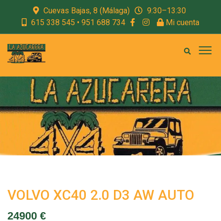
Cuevas Bajas, 8 (Málaga)
9:30–13:30
615 338 545 • 951 688 734
Mi cuenta
VOLVO XC40 2.0 D3 AW AUTO
24900 €