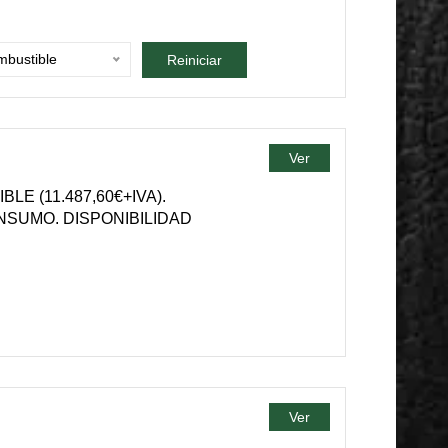
bustible
Reiniciar
Ver
E (11.487,60€+IVA).
NSUMO. DISPONIBILIDAD
Ver