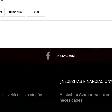
9
manual
145000
INSTAGRAM
¿NECESITAS FINANCIACIÓN
 su vehículo sin ningún
En
4×4 La Azucarera
encont
necesidades.