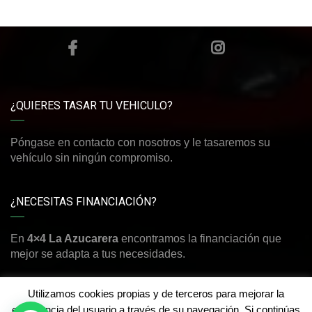
¿QUIERES TASAR TU VEHICULO?
Póngase en contacto con nosotros y le tasaremos su
vehículo sin ningún compromiso.
¿NECESITAS FINANCIACIÓN?
En
4×4 La Azucarera
encontramos la financiación que
mejor se adapta a tus necesidades.
Utilizamos cookies propias y de terceros para mejorar la
experiencia del usuario a través de su navegación. Si continúas