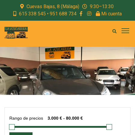
Cuevas Bajas, 8 (Málaga)
9:30–13:30
615 338 545 • 951 688 734
Mi cuenta
Rango de precios