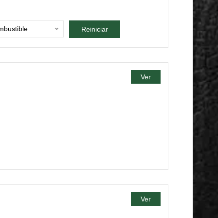
bustible
Reiniciar
Ver
Ver