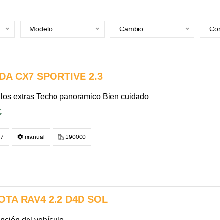
Modelo
Cambio
Com
DA CX7 SPORTIVE 2.3
los extras Techo panorámico Bien cuidado
€
7
manual
190000
OTA RAV4 2.2 D4D SOL
pción del vehículo