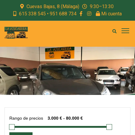
Cuevas Bajas, 8 (Málaga)
9:30–13:30
615 338 545 • 951 688 734
Mi cuenta
Rango de precios