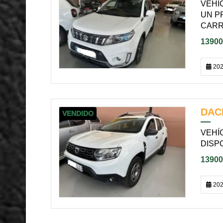
VEHI
UN P
CARRI
13900
202
DAC
VENDIDO
VEHÍC
DISP
13900
202