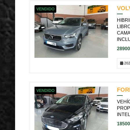
VOLV
VENDIDO
HIBR
LIBR
CAMA
INCLU
28900
202
FORD
VENDIDO
VEHÍ
PROP
INTEL
18500