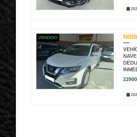
202
NISS
VENDIDO
VEHÍ
NAVE
DEDU
INME
22900
202